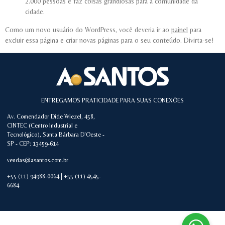
2.000 pessoas e faz coisas grandiosas para a comunidade da
cidade.
Como um novo usuário do WordPress, você deveria ir ao
painel
para
excluir essa página e criar novas páginas para o seu conteúdo. Divirta-se!
ENTREGAMOS PRATICIDADE PARA SUAS CONEXÕES
Av. Comendador Dide Wiezel, 458,
CINTEC (Centro Industrial e
Tecnológico), Santa Bárbara D'Oeste -
SP - CEP: 13459-614
vendas@asantos.com.br
+55 (11) 94988-0064 | +55 (11) 4545-
6684