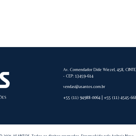
Av. Comendador Dide Wiezel, 458, CINTEC
- CEP: 13459-614
vendas@asantos.com.br
ÕES
+55 (11) 94988-0064 | +55 (11) 4545-66
© 2025 ASANTOS, Todos os direitos reservados. Desenvolvido pela Agência Nova.