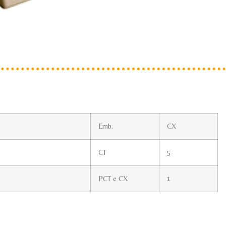
Emb.
CX
CT
5
PCT e CX
1