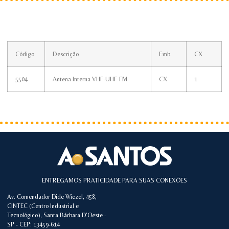
Código
Descrição
Emb.
CX
5504
Antena Interna VHF-UHF-FM
CX
1
ENTREGAMOS PRATICIDADE PARA SUAS CONEXÕES
Av. Comendador Dide Wiezel, 458,
CINTEC (Centro Industrial e
Tecnológico), Santa Bárbara D'Oeste -
SP - CEP: 13459-614