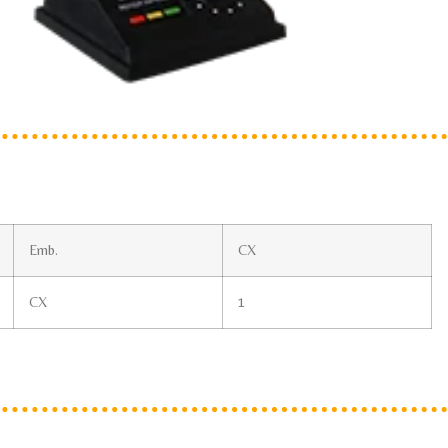
Emb.
CX
CX
1