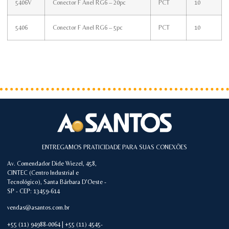
5406V
Conector F Anel RG6 – 20pc
PCT
10
5406
Conector F Anel RG6 – 5pc
PCT
10
ENTREGAMOS PRATICIDADE PARA SUAS CONEXÕES
Av. Comendador Dide Wiezel, 458,
CINTEC (Centro Industrial e
Tecnológico), Santa Bárbara D'Oeste -
SP - CEP: 13459-614
vendas@asantos.com.br
+55 (11) 94988-0064 | +55 (11) 4545-