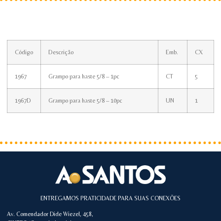
Código
Descrição
Emb.
CX
1967
Grampo para haste 5/8 – 1pc
CT
5
1967D
Grampo para haste 5/8 – 10pc
UN
1
ENTREGAMOS PRATICIDADE PARA SUAS CONEXÕES
Av. Comendador Dide Wiezel, 458,