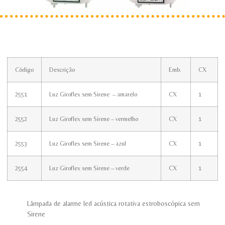
Código
Descrição
Emb.
CX
2551
Luz Giroflex sem Sirene – amarelo
CX
1
2552
Luz Giroflex sem Sirene – vermelho
CX
1
2553
Luz Giroflex sem Sirene – azul
CX
1
2554
Luz Giroflex sem Sirene – verde
CX
1
Lâmpada de alarme led acústica rotativa estroboscópica sem
Sirene