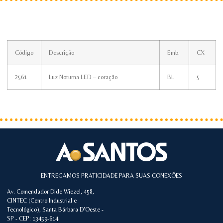
Código
Descrição
Emb.
CX
2561
Luz Noturna LED – coração
BL
5
ENTREGAMOS PRATICIDADE PARA SUAS CONEXÕES
Av. Comendador Dide Wiezel, 458,
CINTEC (Centro Industrial e
Tecnológico), Santa Bárbara D'Oeste -
SP - CEP: 13459-614