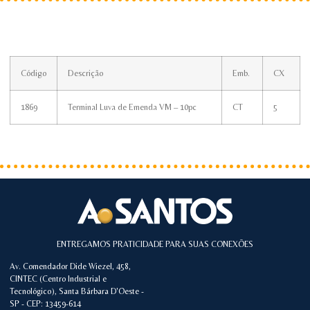
Código
Descrição
Emb.
CX
1869
Terminal Luva de Emenda VM – 10pc
CT
5
ENTREGAMOS PRATICIDADE PARA SUAS CONEXÕES
Av. Comendador Dide Wiezel, 458,
CINTEC (Centro Industrial e
Tecnológico), Santa Bárbara D'Oeste -
SP - CEP: 13459-614