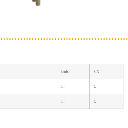
Emb.
CX
CT
1
CT
1