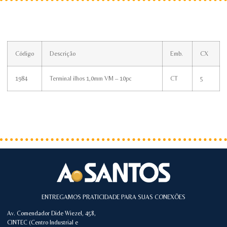
Código
Descrição
Emb.
CX
1984
Terminal ilhos 1,0mm VM – 10pc
CT
5
ENTREGAMOS PRATICIDADE PARA SUAS CONEXÕES
Av. Comendador Dide Wiezel, 458,
CINTEC (Centro Industrial e