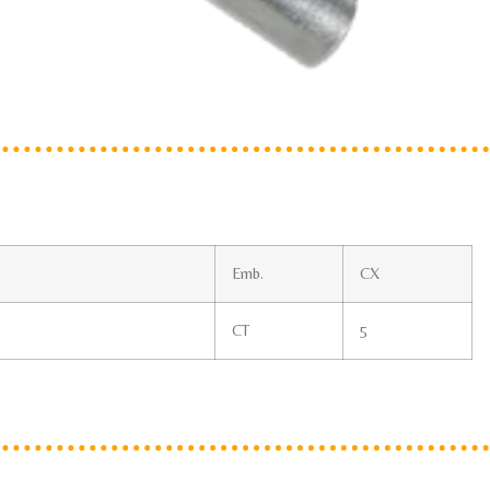
Emb.
CX
CT
5