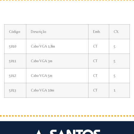
Código
Descrição
Emb.
CX
5010
Cabo VGA 1,8m
CT
5
5011
Cabo VGA 3m
CT
5
5012
Cabo VGA 5m
CT
5
5013
Cabo VGA 10m
CT
1