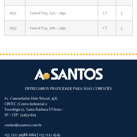
1031
Fusível Peq. 25A – 10pc
CT
5
1033
Fusível Peq. 30A – 10pc
CT
5
ENTREGAMOS PRATICIDADE PARA SUAS CONEXÕES
Av. Comendador Dide Wiezel, 458,
CINTEC (Centro Industrial e
Tecnológico), Santa Bárbara D'Oeste -
SP - CEP: 13459-614
vendas@asantos.com.br
+55 (11) 94988-0064 | +55 (11) 4545-